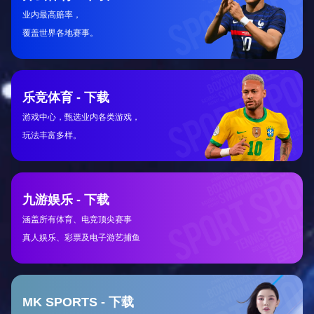
球员百科：姆巴佩的身价与职业生涯回顾
从巴黎圣日耳曼到迈向新巅峰，这位超级巨星的技术特点分
析...
发布时间：2024-05-18 | 球员百科