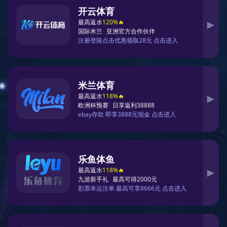
足球专区
五大联赛/欧冠/世界杯
篮球专区
NBA/CBA/欧篮
NBA专区